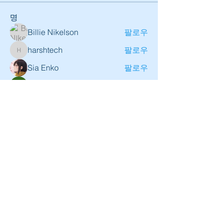
명
Billie Nikelson
팔로우
harshtech
팔로우
harshtech
Sia Enko
팔로우
amol shinde
팔로우
fullrangekr
팔로우
전체 회원 보기(12명)
로그인
오디오엑스포서울 사무국 ㅣ 서울시 서초구 신반포로
304 에이치원빌딩 1층 & B1층 ㅣ TEL :
02-3446-