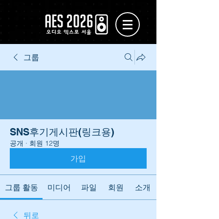
그룹
SNS후기게시판(링크용)
공개
·
회원 12명
가입
그룹 활동
미디어
파일
회원
소개
뒤로