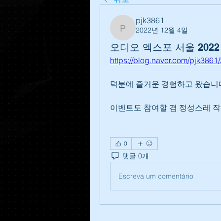
pjk3861
2022년 12월 4일
pjk3861
오디오 엑스포 서울 202
https://blog.naver.com/pjk386
덕분에 즐거운 경험하고 왔습니
이벤트도 참여할 겸 정성스레 
0
댓글 0개
Escreva um comentário