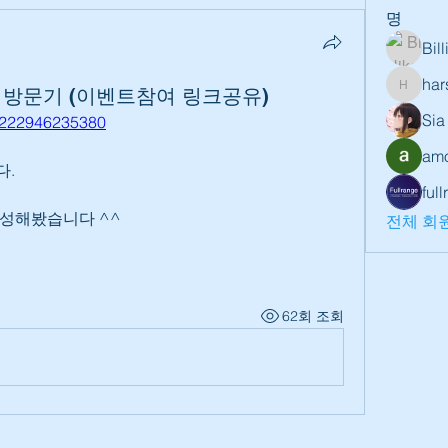
명
Bil
har
2 방문기 (이벤트참여 링크공유)
harshte
Sia
1/222946235380
amo
다.
ful
작성해봤습니다 ^^
전체 회원
62회 조회