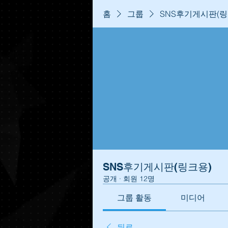
홈
그룹
SNS후기게시판(링
SNS후기게시판(링크용)
공개
·
회원 12명
그룹 활동
미디어
뒤로