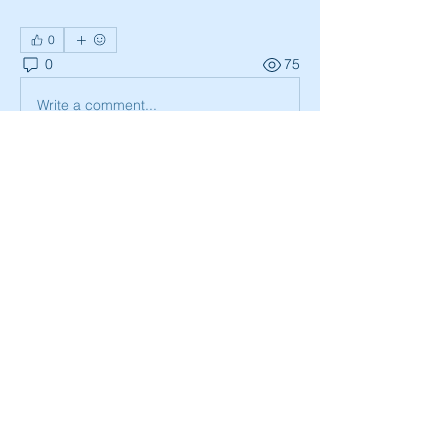
0
0
75
Write a comment...
소개
카테고리의 주제를 정해주세요. 이용자
가 관심사에 따라 게시판 카테고리를 선
택할 수 있습니다.
명
Billie Nikelson
팔로우
harshtech
팔로우
harshtech
Sia Enko
팔로우