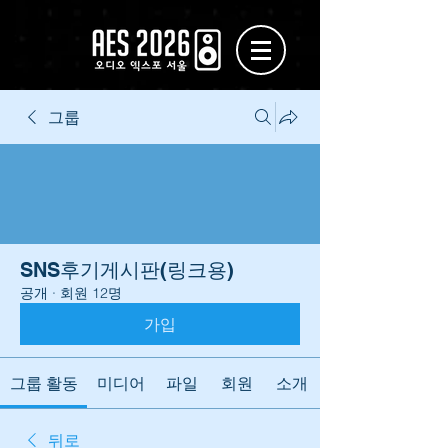
그룹
SNS후기게시판(링크용)
공개
·
회원 12명
가입
그룹 활동
미디어
파일
회원
소개
뒤로