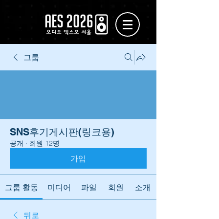
그룹
SNS후기게시판(링크용)
공개
·
회원 12명
가입
그룹 활동
미디어
파일
회원
소개
뒤로