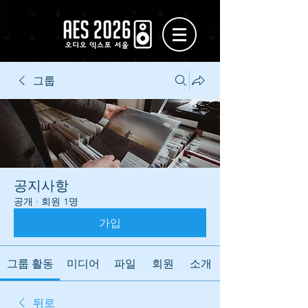
그룹
공지사항
공개
·
회원 1명
가입
그룹 활동
미디어
파일
회원
소개
뒤로