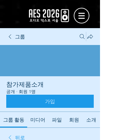
그룹
참가제품소개
공개
·
회원 1명
가입
그룹 활동
미디어
파일
회원
소개
뒤로