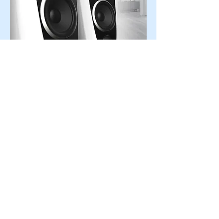
알토 슈프리모(Alto Supremo) 스피커는 
인클로저가 특수 재질인 소노맥스로 금
형 사출 방식으로 제작되어, 금속이나 나
무 인클로저에서 흔히 들을 수 있는 음의 
혼탁함이 발생하지 않고 자체적으로 내
부로 방사되는 음을 흡수하여 기존 인클
로저 소재보다 배경의 정숙성과 명료함
에 있어서 비교할 바 없이 탁월하다. 소
노맥스는 일반 폴리머 재질에 비해 내부
에 수 많은 기공이 형성되어있어 불필요
한 음의 진동을 열로 변환해주어 기존 인
클로저 재질에 비해 음의 명료도와 잔향
감이 뛰어나다.