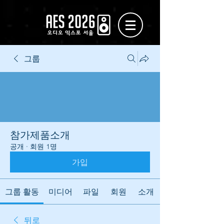
그룹
참가제품소개
공개
·
회원 1명
가입
그룹 활동
미디어
파일
회원
소개
뒤로