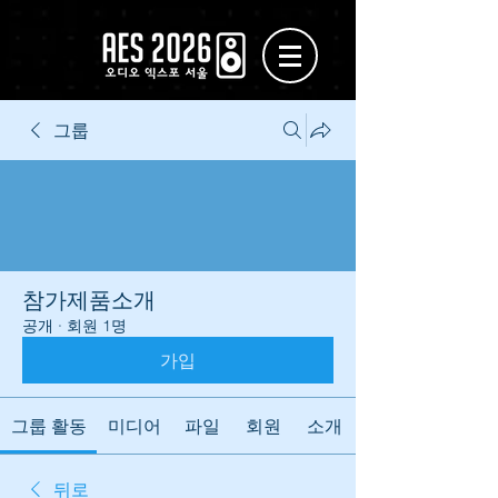
그룹
참가제품소개
공개
·
회원 1명
가입
그룹 활동
미디어
파일
회원
소개
뒤로