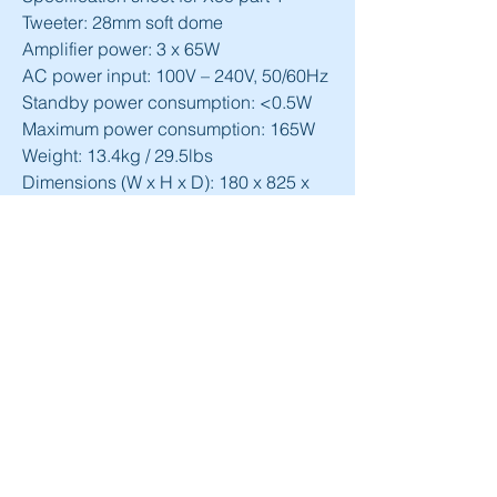
Tweeter: 28mm soft dome
Amplifier power: 3 x 65W
AC power input: 100V – 240V, 50/60Hz
Standby power consumption: <0.5W
Maximum power consumption: 165W
Weight: 13.4kg / 29.5lbs
Dimensions (W x H x D): 180 x 825 x 
246mm
Dimensions with feet/grille (W x H x D): 
228 x 852 x 275mm
Dynaudio Xeo 20
Analogue inputs: Mini-jack, RCA 
stereo
Digital inputs: Toslink
Wireless: 24-bit/96kHz
Frequency response (±3dB): 40Hz – 
21kHz