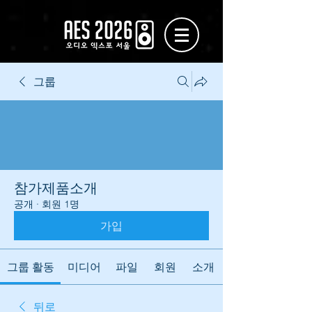
그룹
참가제품소개
공개
·
회원 1명
가입
그룹 활동
미디어
파일
회원
소개
뒤로