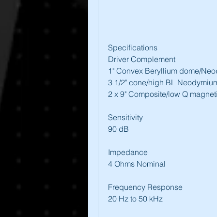
Specifications
Driver Complement
1" Convex Beryllium dome/Neo
3 1/2" cone/high BL Neodymiu
2 x 9" Composite/low Q magneti
Sensitivity
90 dB
Impedance
4 Ohms Nominal
Frequency Response
20 Hz to 50 kHz