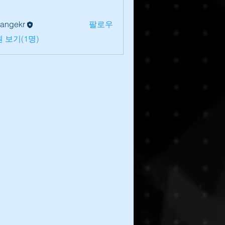
lrangekr
팔로우
 보기(1명)