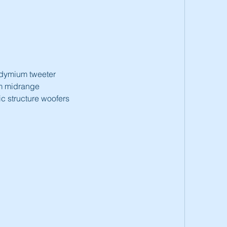
dymium tweeter
m midrange
c structure woofers