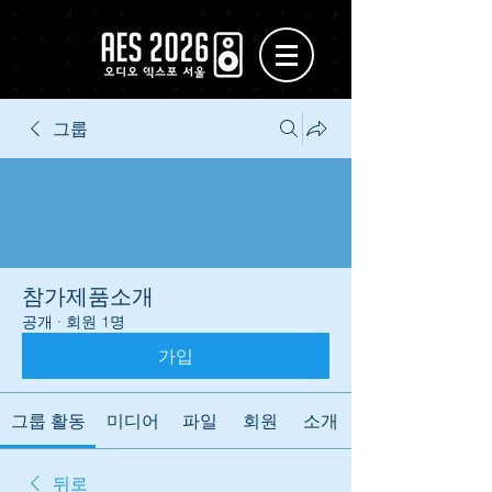
그룹
참가제품소개
공개
·
회원 1명
가입
그룹 활동
미디어
파일
회원
소개
뒤로