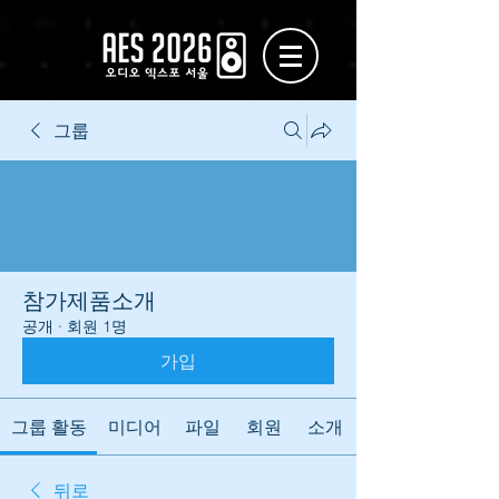
그룹
참가제품소개
공개
·
회원 1명
가입
그룹 활동
미디어
파일
회원
소개
뒤로