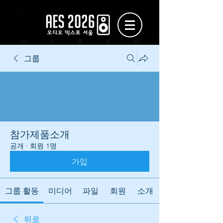
그룹
참가제품소개
공개
·
회원 1명
가입
그룹 활동
미디어
파일
회원
소개
뒤로