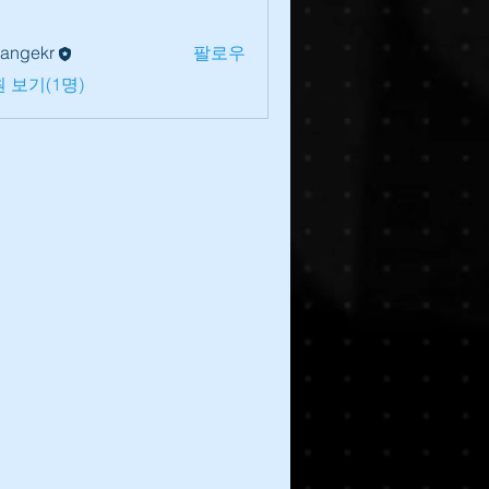
lrangekr
팔로우
 보기(1명)