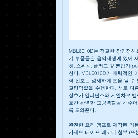
MBL6010D는 정교한 장인정
기 부품들은 음악재생에 있어 새
켓, 스위치, 플러그 및 분압기(po
한다. MBL6010D가 매력적인
력 신호는 섬세하게 조율 될 수
교량역할을 수행한다. 서로 다른
상호가 임피던스와 게인차로 밸런
호간 완벽한 교량역할을 해주어 
록 도와준다.
완전한 프리 앰프로 제작된 기본 
카세트 테이프 레코더 첨부 (또는 