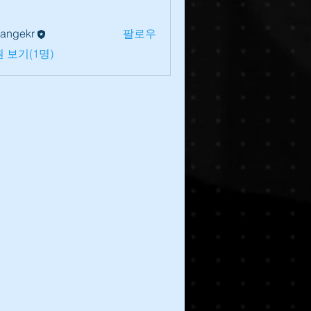
lrangekr
팔로우
 보기(1명)