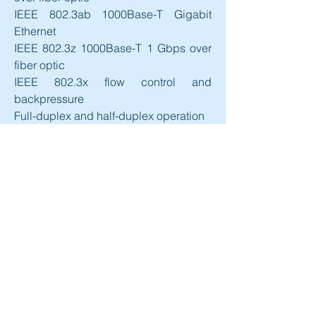
IEEE 802.3ab 1000Base-T Gigabit 
Ethernet
IEEE 802.3z 1000Base-T 1 Gbps over 
fiber optic
IEEE 802.3x flow control and 
backpressure
Full-duplex and half-duplex operation
Supports 9216 byte jumbo packet 
length
Connector
RJ-45 ports x 8
SFP ports x 2
Optional audio grade clock
sCLK-EX with 10MHz Master clock 
input
DC power input
Input voltage : 9Vdc
Optional 12Vdc when installing sCLK-