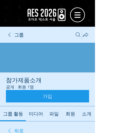
그룹
참가제품소개
공개
·
회원 1명
가입
그룹 활동
미디어
파일
회원
소개
뒤로