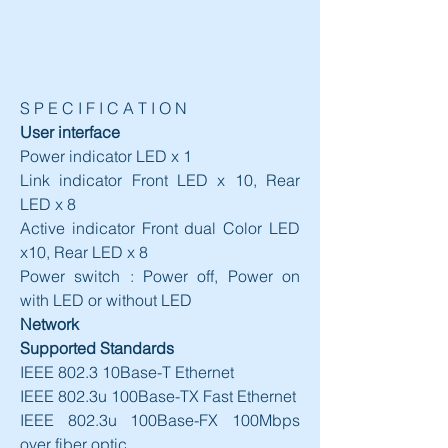
S P E C I F I C A T I O N
User interface
Power indicator LED x 1
Link indicator Front LED x 10, Rear 
LED x 8
Active indicator Front dual Color LED 
x10, Rear LED x 8
Power switch : Power off, Power on 
with LED or without LED
Network
Supported Standards
IEEE 802.3 10Base-T Ethernet
IEEE 802.3u 100Base-TX Fast Ethernet
IEEE 802.3u 100Base-FX 100Mbps 
over fiber optic