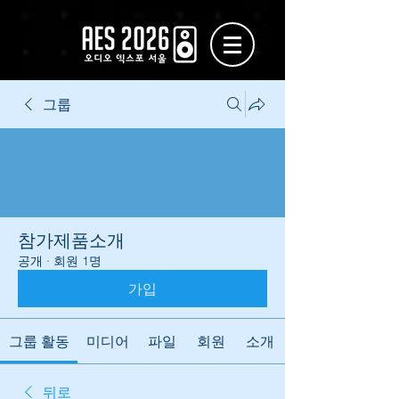
그룹
참가제품소개
공개
·
회원 1명
가입
그룹 활동
미디어
파일
회원
소개
뒤로