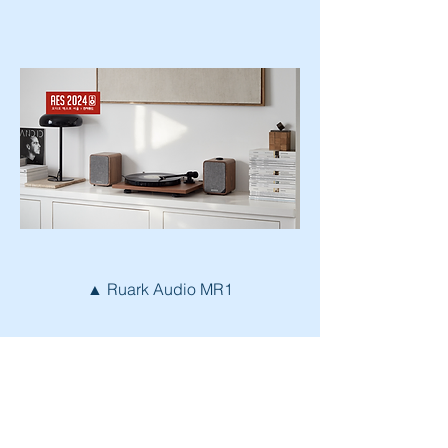
▲ Ruark Audio MR1
이외에도 R610 / R3s / R2mk4 / R1mk4 / 