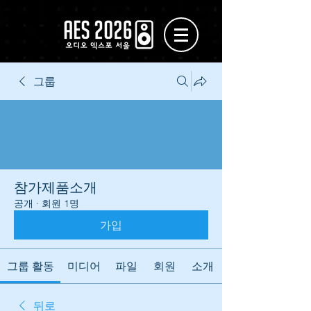
그룹
참가제품소개
공개
·
회원 1명
가입
그룹 활동
미디어
파일
회원
소개
뒤로