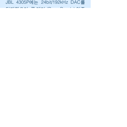
JBL 4305P에는 24bit/192kHz DAC를 
탑재했으며, 룬 레디 (Roon Ready) 인증
과 MQA 렌더링을 지원합 니다. USB, 광 
디지털, 3.5mm 아날로그 입력 등 모두 6
계통의 입력을 갖춰 다양한 디지털/아날
로그 오디오 소스를 연결할 수 있습니다. 
1/4인치 XLR TRS 포노 커넥터와 입력 
감도 전환 스위치가 있는 아날로그 입력 
을 제공하여 밸런스(XLR) 또는 언밸런스
(RCA) 신호입력을 지원합니다.
0
0
97
Write a comment...
소개
그룹에 오신 것을 환영합니다. 다른 회원
과의 교류 및 업데이트 수신, 미디어 공