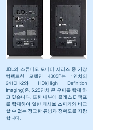
JBL의 스튜디오 모니터 시리즈 중 가장 
컴팩트한 모델인 4305P는 1인치의 
2410H-2와 HDI(High Definition 
Imaging)혼, 5.25인치 콘 우퍼를 탑재 하
고 있습니다. 또한 내부에 클래스 D 앰프
를 탑재하여 일반 패시브 스피커와 비교
할 수 없는 정교한 튜닝과 정확도를 자랑
합니다.