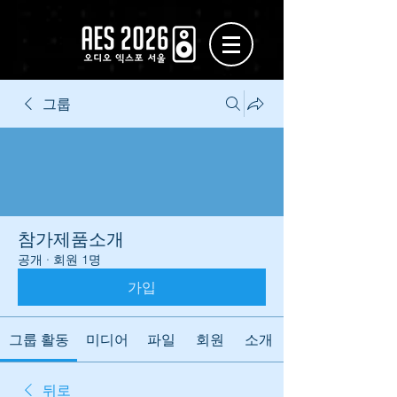
그룹
참가제품소개
공개
·
회원 1명
가입
그룹 활동
미디어
파일
회원
소개
뒤로