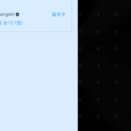
lrangekr
팔로우
 보기(1명)