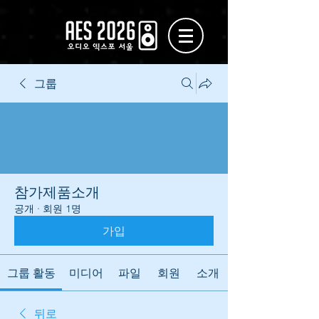
그룹
참가제품소개
공개
·
회원 1명
가입
그룹 활동
미디어
파일
회원
소개
뒤로