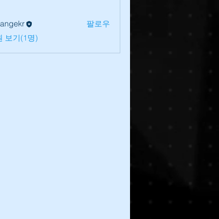
lrangekr
팔로우
 보기(1명)