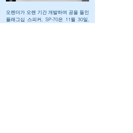
오렌더가 오랜 기간 개발하며 공을 들인 
플래그십 스피커, SP-70은 11월 30일, 
12월 1일 코엑스 오디오엑스포서울 
2019에서 만나볼 수 있다.
0
0
71
Rédigez un commentaire...
소개
그룹에 오신 것을 환영합니다. 다른 회원
과의 교류 및 업데이트 수신, 미디어 공
유 등의 활동을 시작하세요.
명