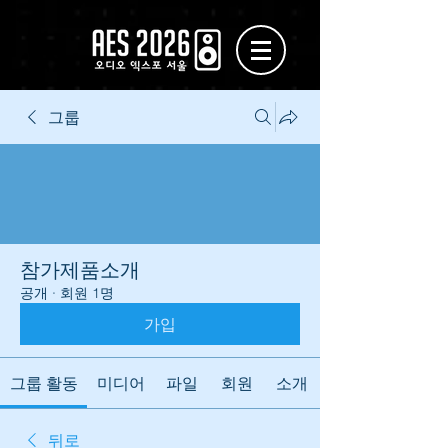
그룹
참가제품소개
공개
·
회원 1명
가입
그룹 활동
미디어
파일
회원
소개
뒤로