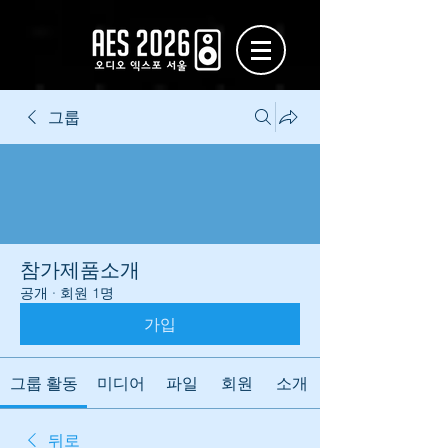
그룹
참가제품소개
공개
·
회원 1명
가입
그룹 활동
미디어
파일
회원
소개
뒤로