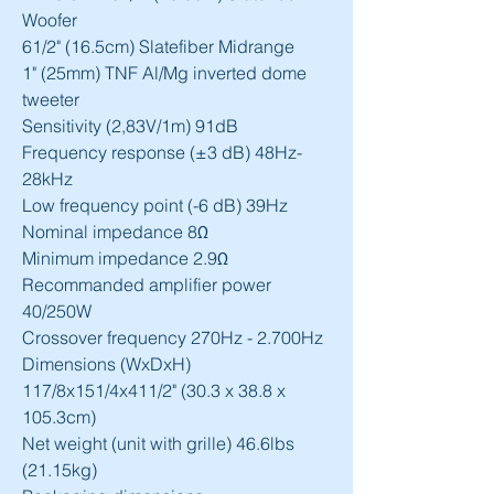
Woofer
61/2" (16.5cm) Slatefiber Midrange
1" (25mm) TNF Al/Mg inverted dome 
tweeter
Sensitivity (2,83V/1m) 91dB
Frequency response (±3 dB) 48Hz-
28kHz
Low frequency point (-6 dB) 39Hz
Nominal impedance 8Ω
Minimum impedance 2.9Ω
Recommanded amplifier power 
40/250W
Crossover frequency 270Hz - 2.700Hz
Dimensions (WxDxH) 
117/8x151/4x411/2" (30.3 x 38.8 x 
105.3cm)
Net weight (unit with grille) 46.6lbs 
(21.15kg)