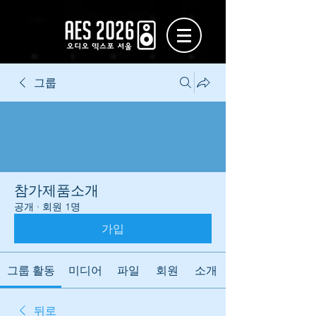
그룹
참가제품소개
공개
·
회원 1명
가입
그룹 활동
미디어
파일
회원
소개
뒤로