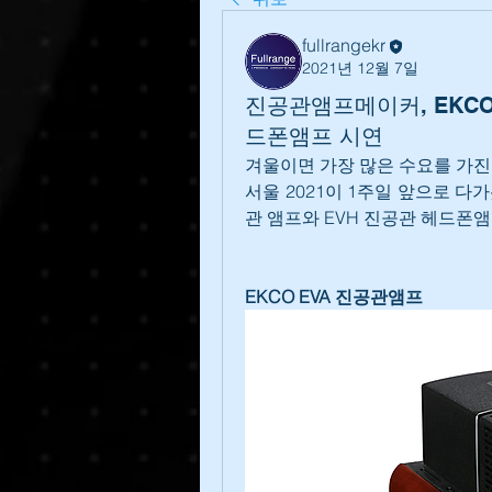
fullrangekr
2021년 12월 7일
진공관앰프메이커, EKCO 
드폰앰프 시연
겨울이면 가장 많은 수요를 가진
서울 2021이 1주일 앞으로 다
관 앰프와 EVH 진공관 헤드폰
EKCO EVA 진공관앰프