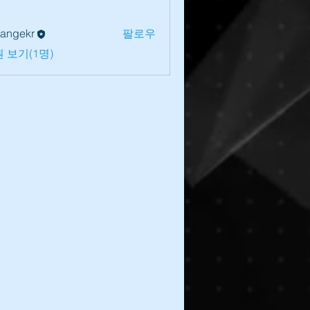
lrangekr
팔로우
 보기(1명)