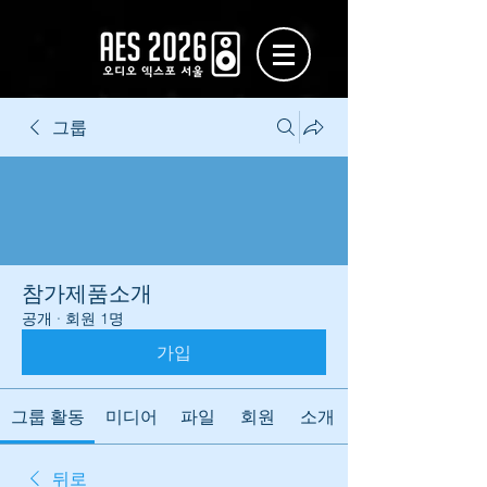
그룹
참가제품소개
공개
·
회원 1명
가입
그룹 활동
미디어
파일
회원
소개
뒤로