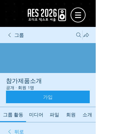
그룹
참가제품소개
공개
·
회원 1명
가입
그룹 활동
미디어
파일
회원
소개
뒤로