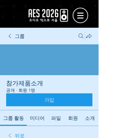
그룹
참가제품소개
공개
·
회원 1명
가입
그룹 활동
미디어
파일
회원
소개
뒤로