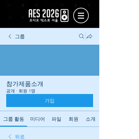
그룹
참가제품소개
공개
·
회원 1명
가입
그룹 활동
미디어
파일
회원
소개
뒤로