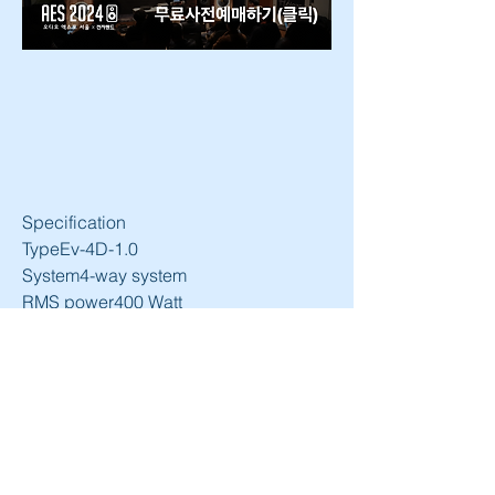
Specification
TypeEv-4D-1.0
System4-way system
RMS power400 Watt
Program power800 Watt
Frequency range24 Hz - 90 kHz
Nominal impedance4 Ohm
Minimal impedance1.8 Ohm
Efficiency 2.83V/1m92 dB
Maximum SPL119 dB