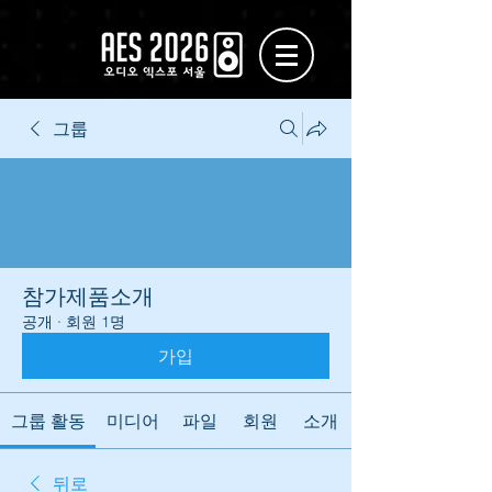
그룹
참가제품소개
공개
·
회원 1명
가입
그룹 활동
미디어
파일
회원
소개
뒤로