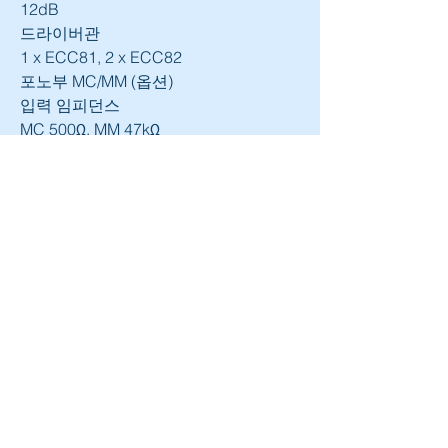
12dB
드라이버관
1 x ECC81, 2 x ECC82
포노부 MC/MM (옵션)
입력 임피던스
MC 500Ω, MM 47kΩ
SN 비
MC 75dB, MM 90dB
입력감도
MC 0.5mV, MM 4mV
서브소닉 필터
-12dB/octave, 컷오프 주파수 20Hz
일반
소비전력
500W(최대 출력시)
30W 이하(에코 모드시)