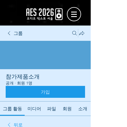
그룹
참가제품소개
공개
·
회원 1명
가입
그룹 활동
미디어
파일
회원
소개
뒤로