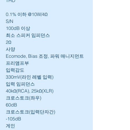
THD
0.1% 이하 @10W/4Ω
S/N
100dB 이상
최소 스피커 임피던스
2Ω
사양
Ecomode, Bias 조정, 파워 매니지먼트
프리앰프부
입력감도
330mV(라인 레벨 입력)
입력 임피던스
40kΩ(RCA), 25kΩ(XLR)
크로스토크(좌우)
60dB
크로스토크(입력단자간)
-105dB
게인