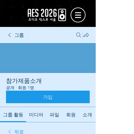
그룹
참가제품소개
공개
·
회원 1명
가입
그룹 활동
미디어
파일
회원
소개
뒤로