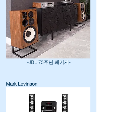
 -JBL 75주년 패키지-
Mark Levinson
-Mark Levinson No.5101, No.5206, 