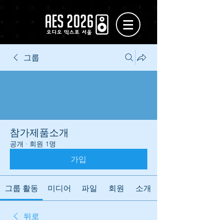
그룹
참가제품소개
공개
·
회원 1명
가입
그룹 활동
미디어
파일
회원
소개
뒤로