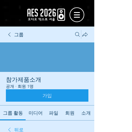
그룹
참가제품소개
공개
·
회원 1명
가입
그룹 활동
미디어
파일
회원
소개
뒤로