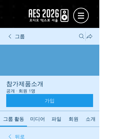
그룹
참가제품소개
공개
·
회원 1명
가입
그룹 활동
미디어
파일
회원
소개
뒤로