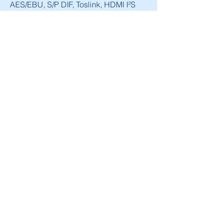
AES/EBU, S/P DIF, Toslink, HDMI I²S
Touchscreen:
21/9 – 6.5’’
Analog outputs:
Unbalanced – RCA connectors
Balanced – XLR connectors
Power supply:
3 toroidal transformers with 10 
independent regulation
lines
Voltage:
110-120/240 VAC - 50/60 Hz / 100 VAC 
- 50/60 Hz Japan
Other characteristics:
Consumption: 35 VA
Dimensions (LxHxP): 425 x 130 x 415 
mm; Weight: 15 kg
0
0
48