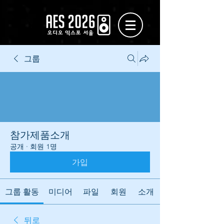
그룹
참가제품소개
공개
·
회원 1명
가입
그룹 활동
미디어
파일
회원
소개
뒤로