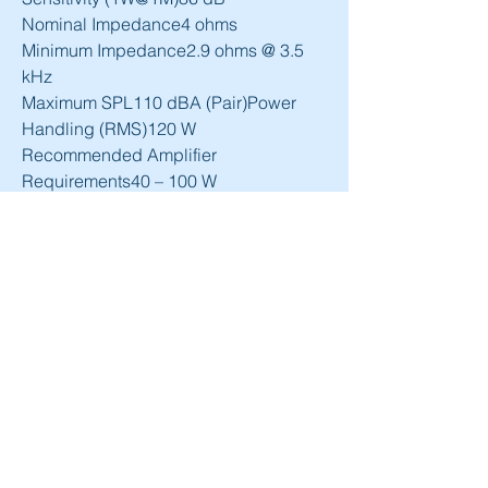
Nominal Impedance4 ohms
Minimum Impedance2.9 ohms @ 3.5 
kHz
Maximum SPL110 dBA (Pair)Power 
Handling (RMS)120 W
Recommended Amplifier 
Requirements40 – 100 W
Bass Alignment Dual slot Bass reflex – 
HiVe II port system
Crossover Frequency2.7 kHz
Drive Unit Complement2 x 4" RDT II 
drivers
1 x MPD high frequency 
transducerCabinet 
Dimensions (Including Terminals (H x 
W x D))340 x 156.2 x 361 mm (133/8 x 
61/8 x 143/16")
Weight 7.58 kg (16 lb 9 oz) 