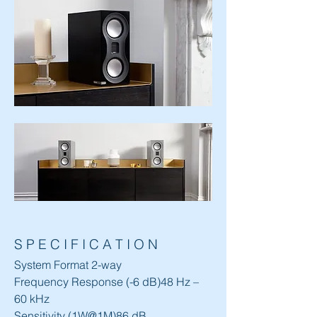
S P E C I F I C A T I O N
System Format 2-way
Frequency Response (-6 dB)48 Hz – 
60 kHz
Sensitivity (1W@1M)86 dB