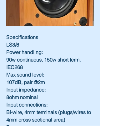
Specifications
LS3/6
Power handling:
90w continuous, 150w short term, 
IEC268
Max sound level:
107dB, pair @2m
Input impedance:
8ohm nominal
Input connections:
Bi-wire, 4mm terminals (plugs/wires to 
4mm cross sectional area)
Frequency response:
45Hz to 18kHz +/-3dB (on HF axis 