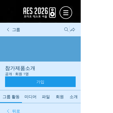
그룹
참가제품소개
공개
·
회원 1명
가입
그룹 활동
미디어
파일
회원
소개
뒤로