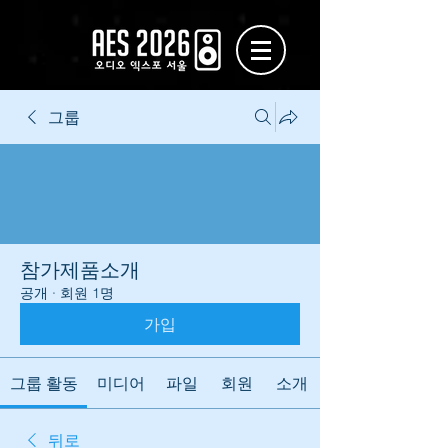
그룹
참가제품소개
공개
·
회원 1명
가입
그룹 활동
미디어
파일
회원
소개
뒤로