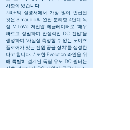
사항이 있습니다.
740P의 설명서에서 가장 많이 언급된 
것은 Simaudio의 완전 분리형 4단계 독
점 M-LoVo 저전압 레귤레이터로 "매우 
빠르고 정밀하며 안정적인 DC 전압"을 
생성하여 "사실상 측정할 수 없는 노이즈 
플로어가 있는 전원 공급 장치"를 생성한
다고 합니다. ." 또한 Evolution 라인을 위
해 특별히 설계된 독립 유도 DC 필터는 
신호 경로에서 DC 전원이 공급되는 모
든 전자 부품을 분리합니다. 신호 경로는 
짧아지고 임피던스는 낮아집니다. 4중 
회로 기판(오디오 신호용 2개, 접지용 1
개, 전원 공급용 1개)에 순동 트레이싱이 
새겨져 있기 때문입니다. 5단계의 DC 
전압 조정 및 광범위한 초크 필터링이 있
는 전원 공급 장치는 크기가 커서 전류 
수요가 증가함에 따라 전압 공급이 약간