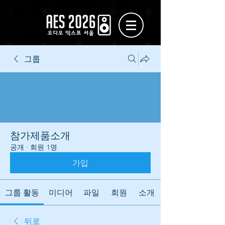
그룹
참가제품소개
공개
·
회원 1명
가입
그룹 활동
미디어
파일
회원
소개
뒤로