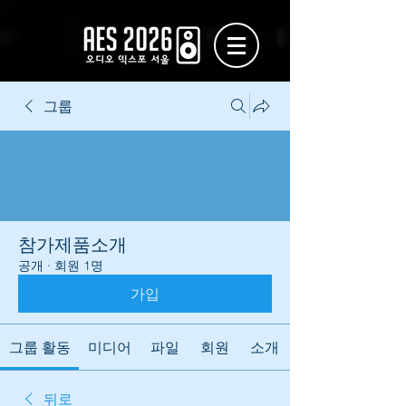
그룹
참가제품소개
공개
·
회원 1명
가입
그룹 활동
미디어
파일
회원
소개
뒤로