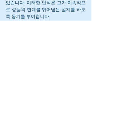
있습니다. 이러한 인식은 그가 지속적으
로 성능의 한계를 뛰어넘는 설계를 하도
록 동기를 부여합니다.
Meitner PA6i부터 시작하여 다수의 수상 
경력을 자랑하는 EMM Labs PRE2에 이
르기까지, 그는 업계에서 최첨단을 선도
하는 데 실패한 적이 없습니다.
에드 마이트너의 최신 디자인인 레퍼런
스 PRE는 이러한 완벽을 향한 그의 열정
을 구현한 제품으로, 지금까지 프리앰프 
부문에서 가장 중요한 업적을 남겼습니
다.
완전 분리형 듀얼 밸런스 신호 경로, 정
교한 비접촉식 스위칭 솔루션, 정밀 소프
트웨어 기반 아날로그 볼륨 컨트롤을 통
해 놀라운 투명성을 구현합니다.