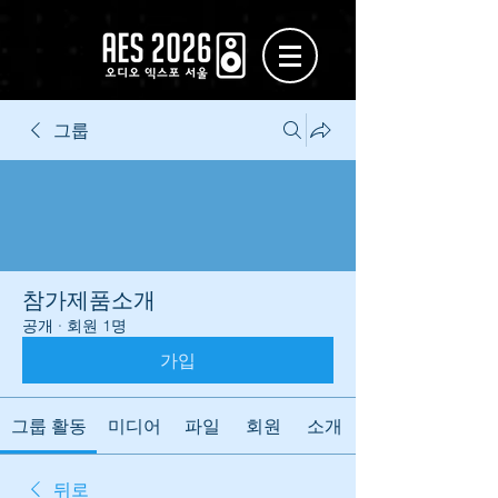
그룹
참가제품소개
공개
·
회원 1명
가입
그룹 활동
미디어
파일
회원
소개
뒤로