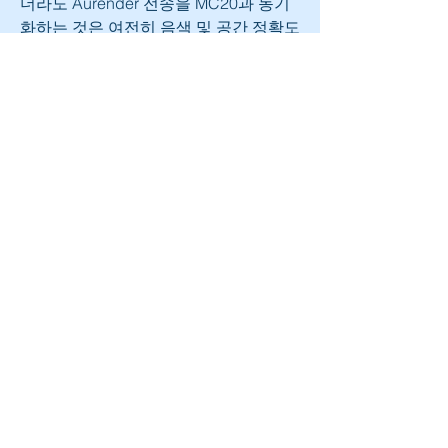
더라도 Aurender 전송을 MC20과 동기
화하는 것은 여전히 음색 및 공간 정확도
를 보여준다.
Aurender MC20 SPECS
SPDIF Sync Input Coaxial BNC, 75Ω 
(BNC 75Ω)
Clock Output Rubidium Master Clock: 
10MHz 2ea. (75Ω), 2ea. (50Ω), 0.7Vrms 
(±10%)
Word Clock: CH. A 2ea (75Ω), CH. B 
2ea (75Ω)
Connectivity USB (Reserved for future 