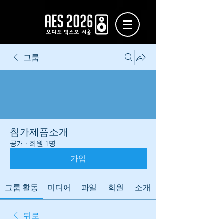
그룹
참가제품소개
공개
·
회원 1명
가입
그룹 활동
미디어
파일
회원
소개
뒤로