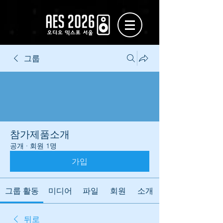
그룹
참가제품소개
공개
·
회원 1명
가입
그룹 활동
미디어
파일
회원
소개
뒤로