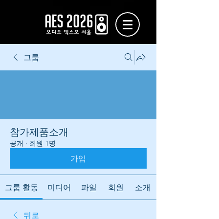
그룹
참가제품소개
공개
·
회원 1명
가입
그룹 활동
미디어
파일
회원
소개
뒤로