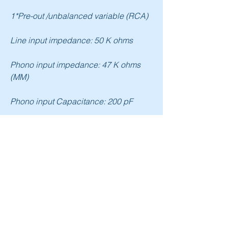
1*Pre-out /unbalanced variable (RCA)
Line input impedance: 50 K ohms
Phono input impedance: 47 K ohms 
(MM)
Phono input Capacitance: 200 pF
Line Inputs sensitivity: 200 mV
Phono sensitivity: 2.6 mV
Frequency response: 10 Hz – 200 kHz 
-3dB
T.H.D: Better than 0.01 %