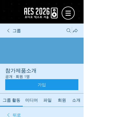
그룹
참가제품소개
공개
·
회원 1명
가입
그룹 활동
미디어
파일
회원
소개
뒤로