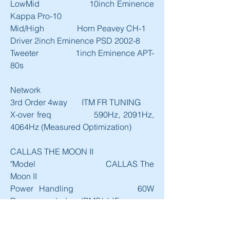
LowMid                  10inch Eminence 
Kappa Pro-10
Mid/High                Horn Peavey CH-1 
Driver 2inch Eminence PSD 2002-8
Tweeter                  1inch Eminence APT-
80s
Network
3rd Order 4way       ITM FR TUNING
X-over freq             590Hz, 2091Hz, 
4064Hz (Measured Optimization)
CALLAS THE MOON II
"Model                           CALLAS The 
Moon II
Power Handling           60W 
Recommanded (RMS/ch)Frequency 
Response    31Hz ~ 22KHz (±3dB) / 
25Hz ~ 25KHz (±6dB)Sensitivity                     