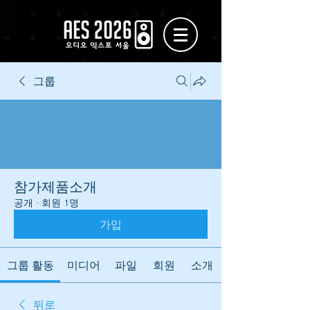
그룹
참가제품소개
공개
·
회원 1명
가입
그룹 활동
미디어
파일
회원
소개
뒤로