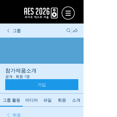
그룹
참가제품소개
공개
·
회원 1명
가입
그룹 활동
미디어
파일
회원
소개
뒤로