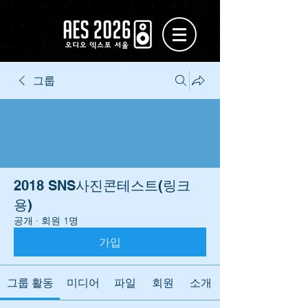
그룹
2018 SNS사진콘테스트(링크
용)
공개
·
회원 1명
가입
그룹 활동
미디어
파일
회원
소개