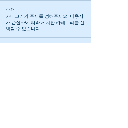
소개
카테고리의 주제를 정해주세요. 이용자
가 관심사에 따라 게시판 카테고리를 선
택할 수 있습니다.
명
fullrangekr
팔로우
전체 회원 보기(1명)
로그인
오디오엑스포서울 사무국 ㅣ 서울시 서초구 신반포로
304 에이치원빌딩 1층 & B1층 ㅣ TEL :
02-3446-
5036
l Email :
fullrange.kr@gmail.com