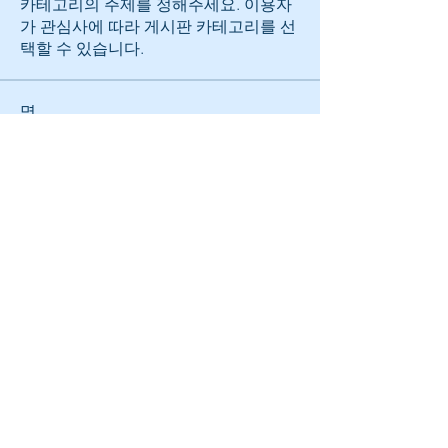
카테고리의 주제를 정해주세요. 이용자
가 관심사에 따라 게시판 카테고리를 선
택할 수 있습니다.
명
fullrangekr
팔로우
전체 회원 보기(1명)
로그인
오디오엑스포서울 사무국 ㅣ 서울시 서초구 신반포로
304 에이치원빌딩 1층 & B1층 ㅣ TEL :
02-3446-
5036
l Email :
fullrange.kr@gmail.com
​풀레인지 ㅣ 대표자 : 서동인, 주기표 ㅣ 사업자 등록번
호 :
211-09-86203
© FULLRANGE. All rights reserved.