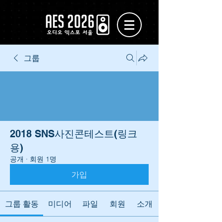
그룹
2018 SNS사진콘테스트(링크
용)
공개
·
회원 1명
가입
그룹 활동
미디어
파일
회원
소개